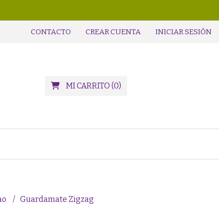
CONTACTO
CREAR CUENTA
INICIAR SESIÓN
MI CARRITO
(
0
)
ao
Guardamate Zigzag