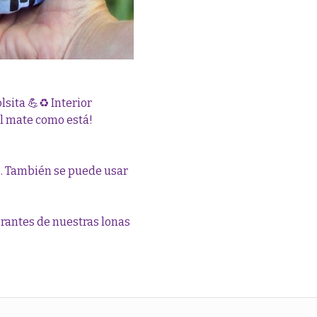
lsita 💪♻️ Interior
l mate como está!
. También se puede usar
brantes de nuestras lonas