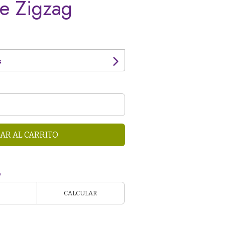
e Zigzag
s
AR AL CARRITO
o
CALCULAR